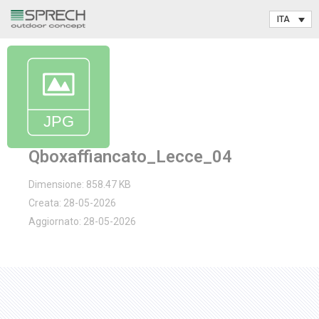
Vai
al
contenuto
Qboxaffiancato_Lecce_04
Dimensione: 858.47 KB
Creata: 28-05-2026
Aggiornato: 28-05-2026