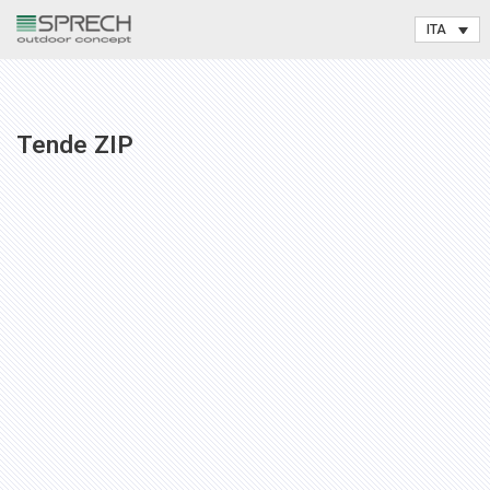
Vai
al
contenuto
Tende ZIP