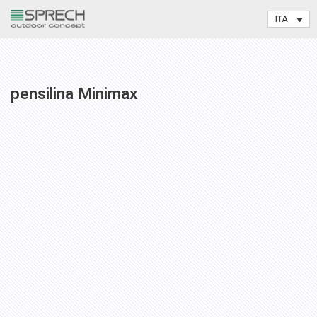
Vai
al
contenuto
pensilina Minimax