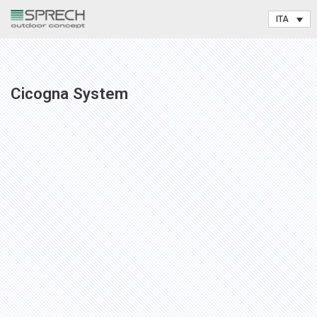
Vai
al
contenuto
Cicogna System