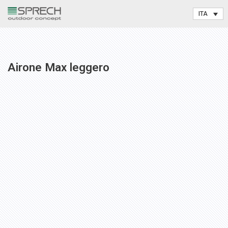
Vai
al
contenuto
Airone Max leggero